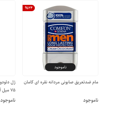
%
24
ناموجود
مام ضدتعریق صابونی مردانه نقره ای کامان
ژل دئودور
75 میل آمبرلا
ناموجود
ناموجود