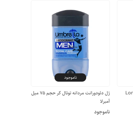
ناموجود
ت مردانه کامان مدل Long
ژل دئودورانت مردانه توتال کر حجم 75 میل
آمبرلا
ناموجود