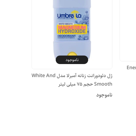
ناموجود
ا Energy And
ژل دئودورانت زنانه آمبرلا مدل White And
Smooth حجم 75 میلی لیتر
ناموجود