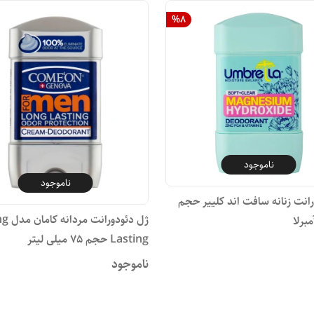
%
8
ناموجود
ناموجود
انت زنانه سافت اند کلییر حجم
ژل دئودوران
Lasting حجم 75 میلی لیتر
ناموجود