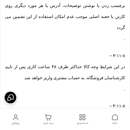
برچسب زدن یا نوشتن توضیحات، آدرس یا هر مورد دیگری روی
کارتن یا جعبه اصلی موجب عدم امکان استفاده از این تضمین می
گردد
.
–
۳-۱۱-۸
در این شرایط وجه کالا حداکثر ظرف ۴۸ ساعت کاری پس از تایید
کارشناسان فروشگاه، به حساب مشتری واریز خواهد شد
.
–
۴-۱۱-۸
در این موارد هزینه ارسال و عودت کالا (هزینه رفت و برگشت) بر
خانه
دسته‌بندی
سبد خرید
پروفایل
عهده مشتری می باشد