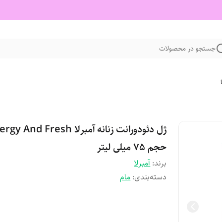
جستجو در محصولات
ژل دئودورانت زنانه آمبرلا  And Fresh
حجم 75 میلی لیتر
برند:
آمبرلا
دسته‌بندی
:
مام