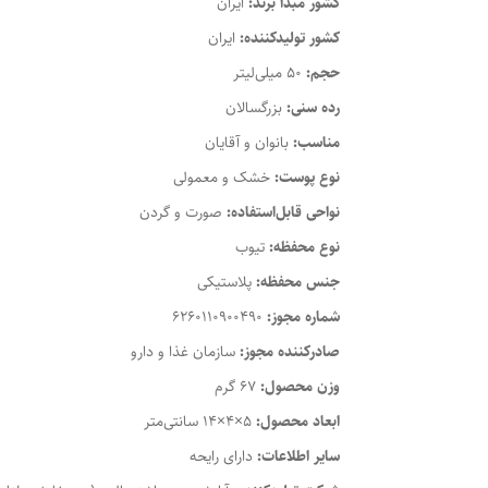
کشور مبدأ برند:
ایران
کشور تولیدکننده:
ایران
حجم:
50 میلی‌لیتر
رده سنی:
بزرگسالان
مناسب:
بانوان و آقایان
نوع پوست:
خشک و معمولی
نواحی قابل‌استفاده:
صورت و گردن
نوع محفظه:
تیوب
جنس محفظه:
پلاستیکی
شماره مجوز:
6260110900490
صادرکننده مجوز:
سازمان غذا و دارو
وزن محصول:
67 گرم
ابعاد محصول:
5×4×14 سانتی‌متر
سایر اطلاعات:
دارای رایحه