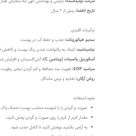
شرکت تولیدکننده:
آرایشی و بهداشتی الهی (به سفارش طناز 
تاریخ انقضا:
بیش از 2 سال
ترکیبات کلیدی
سدیم هیالورونات:
جذب و حفظ آب در پوست.
نیاسینامید:
کمک به یکنواخت شدن رنگ پوست و کاهش ق
آسکوربیل پالمیتات (ویتامین C):
آنتی‌اکسیدان و افزایش شف
سرامید EOP:
تقویت سد محافظ و کم کردن تبخیر رطوبت.
روغن آرگان:
تغذیه و نرمی ماندگار.
نحوه استفاده
صورت و گردن را با شوینده مناسب پوست خشک پاک 
مقدار لازم از کرم را روی صورت و گردن پخش کنید.
به آرامی بکشید وپخش کنید تا کامل جذب شود.