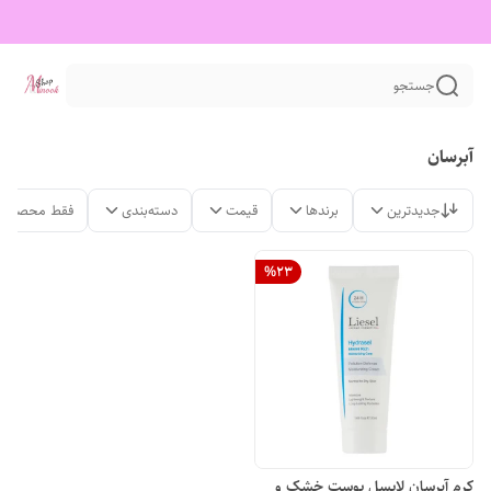
جستجو
آبرسان
جدیدترین
برندها
قیمت
دسته‌بندی
فقط محصولات
%
23
کرم آبرسان لایسل پوست خشک و