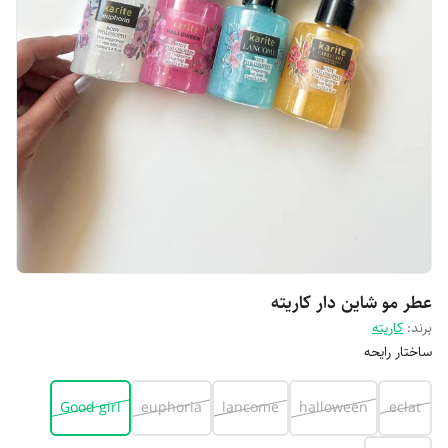
عطر مو شاین دار کاریته
برند:
کاریته
ساختار رایحه
Good girl
euphoria
lancome
halloween
eclat