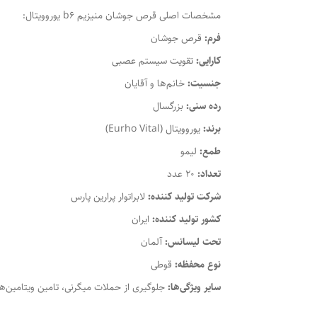
مشخصات اصلی قرص جوشان منیزیم b6 یوروویتال:
فرم:
قرص جوشان
کارایی:
تقویت سیستم عصبی
جنسیت:
خانم‌ها و آقایان
رده سنی:
بزرگسال
برند:
یوروویتال (Eurho Vital)
طمع:
لیمو
تعداد:
20 عدد
شرکت تولید کننده:
لابراتوار پرارین پارس
کشور تولید کننده:
ایران
تحت لیسانس:
آلمان
نوع محفظه:
قوطی
سایر ویژگی‌ها:
جلوگیری از حملات میگرنی، تامین ویتامین‌ه