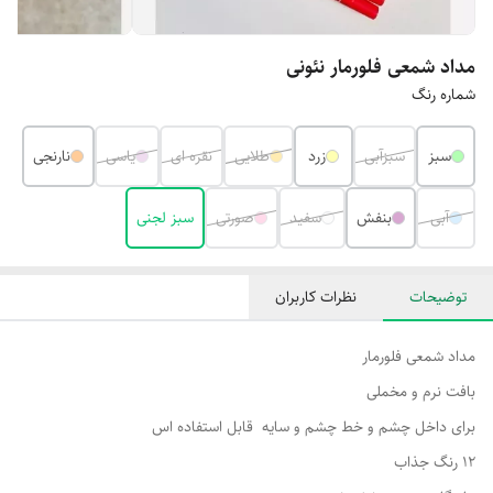
مداد شمعی فلورمار نئونی
شماره رنگ
سبز
سبزآبی
زرد
طلایی
نقره ای
یاسی
نارنجی
آبی
بنفش
سفید
صورتی
سبز لجنی
توضیحات
نظرات کاربران
مداد شمعی فلورمار
بافت نرم و مخملی
برای داخل چشم و خط چشم و سایه قابل استفاده اس
12 رنگ جذاب