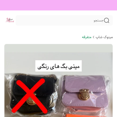
جستجو
مینوک شاپ
متفرقه