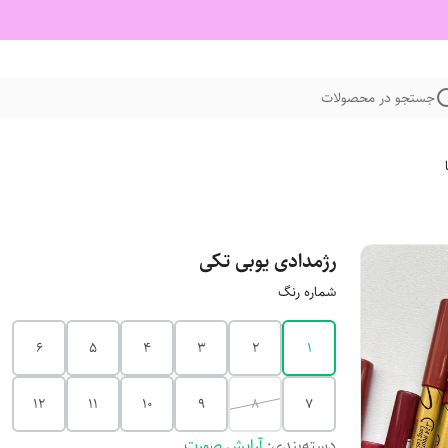
جستجو در محصولات
رژمدادی یوبی تکی
شماره رنگ
6
5
4
3
2
1
12
11
10
9
8
7
دسته‌بندی
:
آرایش صورت