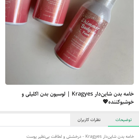
خامه بدن شاین‌دار Kragyes | لوسیون بدن اکلیلی و
خوشبوکننده💖
توضیحات
نظرات کاربران
خامه بدن شاین‌دار Kragyes - درخشش و لطافت بی‌نظیر پوست