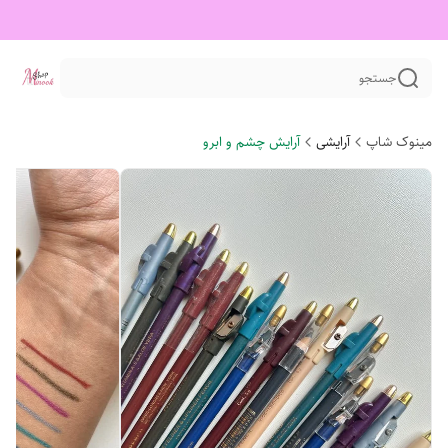
جستجو
مینوک شاپ
آرایشی
آرایش چشم و ابرو