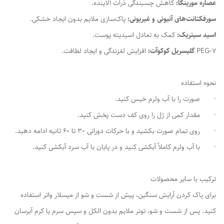
عصاره مورینگا:
کاهش چسبندگی ذرات آلاینده.
سورفکتانت‌های آنیونی و غیریونی:
پاک‌سازی ملایم بدون ایجاد خشکی.
اسید سیتریک:
کمک به تعادل اسیدیته پوست.
PEG-7
گلیسریل کوکوآت:
افزایش لغزندگی و ایجاد لطافت.
نحوه استفاده
· صورت را با آب ولرم خیس کنید.
· مقدار کمی از ژل را روی کف دست پخش کنید.
· روی تمام صورت بکشید و با حرکات دورانی 30 تا 60 ثانیه ادامه دهید.
· با آب ولرم کاملاً آبکشی کنید و در پایان با آب سرد آبکشی کنید.
ترکیب با سایر محصولات
برای پاک کردن آرایش سنگین، پیش از شست و شو از میسلار واتر استفاده
کنید. پس از شست و شو، تونر ملایم بدون الکل و سپس سرم یا کرم آبرسان