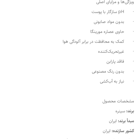
ویژگی‌ها و مزایای اصلی
· pH سازگار با پوست
· بدون مواد صابونی
· حاوی عصاره مورینگا
· کمک به محافظت در برابر آلودگی هوا
· غیرتحریک‌کننده
· فاقد پارابن
· بدون رنگ مصنوعی
· نیاز به آب‌کشی
مشخصات محصول
برند:
سینره
مبدأ برند:
ایران
کشور سازنده:
ایران