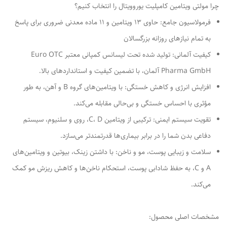
چرا مولتی ویتامین کامپلیت یوروویتال را انتخاب کنیم؟
فرمولاسیون جامع: حاوی 13 ویتامین و 11 ماده معدنی ضروری برای پاسخ
به تمام نیازهای روزانه بزرگسالان
کیفیت آلمانی: تولید شده تحت لیسانس کمپانی معتبر Euro OTC
Pharma GmbH آلمان، با تضمین کیفیت و استانداردهای بالا.
افزایش انرژی و کاهش خستگی: با ویتامین‌های گروه B و آهن، به طور
مؤثری با احساس خستگی و بی‌حالی مقابله می‌کند.
تقویت سیستم ایمنی: ترکیبی از ویتامین C، D، روی و سلنیوم، سیستم
دفاعی بدن شما را در برابر بیماری‌ها قدرتمندتر می‌سازد.
سلامت و زیبایی پوست، مو و ناخن: با داشتن زینک، بیوتین و ویتامین‌های
A و C، به حفظ شادابی پوست، استحکام ناخن‌ها و کاهش ریزش مو کمک
می‌کند.
مشخصات اصلی محصول: