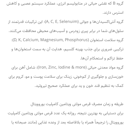
گروه B که نقشی حیاتی در متابولیسم انرژی، عملکرد سیستم عصبی و کاهش
استرس دارند.
گروه آنتی‌اکسیدان‌ها و جوانی (A, C, E, Selenuim): این ترکیبات قدرتمند از
سلول‌های شما در برابر پیری زودرس و آسیب‌های محیطی محافظت می‌کنند.
گروه سلامت استخوان (D, K, Calcium, Magnesium, Phosphorus):
ترکیبی ضروری برای جذب بهینه کلسیم، هدایت آن به سمت استخوان‌ها و
حفظ تراکم و استحکام آن‌ها.
گروه مواد معدنی حیاتی (Iron, Zinc, Iodine & more): شامل آهن برای
خون‌سازی و جلوگیری از کم‌خونی، زینک برای سلامت پوست و مو، کروم برای
کمک به تنظیم قند خون و ید برای عملکرد صحیح تیروئید.
طریقه و زمان مصرف قرص مولتی ویتامین کامپلیت یوروویتال
برای دستیابی به بهترین نتیجه، روزانه یک عدد قرص مولتی ویتامین کامپلیت
یوروویتال را ترجیحاً همراه یا بلافاصله بعد از وعده غذایی (مانند صبحانه یا