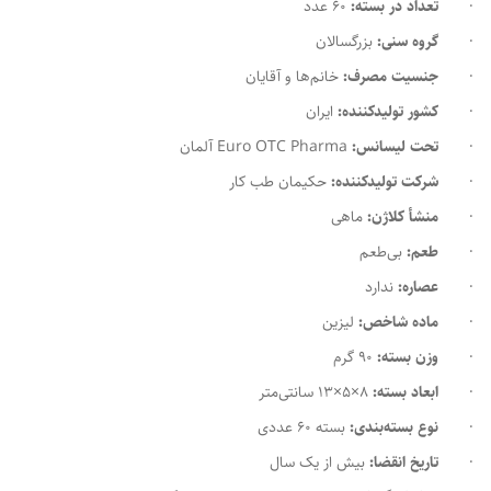
·
تعداد در بسته:
60 عدد
·
گروه سنی:
بزرگسالان
·
جنسیت مصرف:
خانم‌ها و آقایان
·
کشور تولیدکننده:
ایران
·
تحت لیسانس:
Euro OTC Pharma آلمان
·
شرکت تولیدکننده:
حکیمان طب کار
·
منشأ کلاژن:
ماهی
·
طعم:
بی‌طعم
·
عصاره:
ندارد
·
ماده شاخص:
لیزین
·
وزن بسته:
90 گرم
·
ابعاد بسته:
8×5×13 سانتی‌متر
·
نوع بسته‌بندی:
بسته 60 عددی
·
تاریخ انقضا:
بیش از یک سال