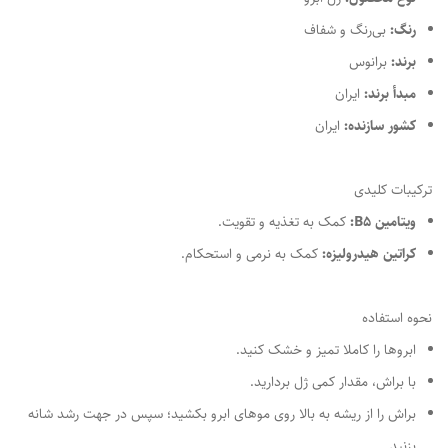
رنگ:
بی‌رنگ و شفاف
برند:
برانوس
مبدأ برند:
ایران
کشور سازنده:
ایران
ترکیبات کلیدی
ویتامین B5:
کمک به تغذیه و تقویت.
کراتین هیدرولیزه:
کمک به نرمی و استحکام.
نحوه استفاده
ابروها را کاملا تمیز و خشک کنید.
با براش، مقدار کمی ژل بردارید.
براش را از ریشه به بالا روی موهای ابرو بکشید؛ سپس در جهت رشد شانه
بزنید.