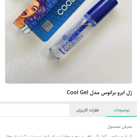
ژل ابرو برانوس مدل Cool Gel
توضیحات
نظرات کاربران
معرفی محصول
ژل ابرو برانوس کول ژل، راهی سریع و مطمئن برای لیفت و مرتب کردن ابروها