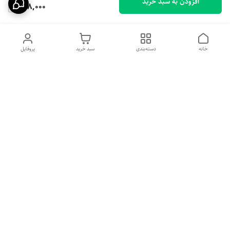
افزودن به سبد خرید
498,000
خانه
دسته‌بندی
سبد خرید
پروفایل
دسترسی سریع
تماس با ما
شکایات
درباره ما
قوانین و مقررات
سیاست حریم خصوصی
شماره تماس
09135342669