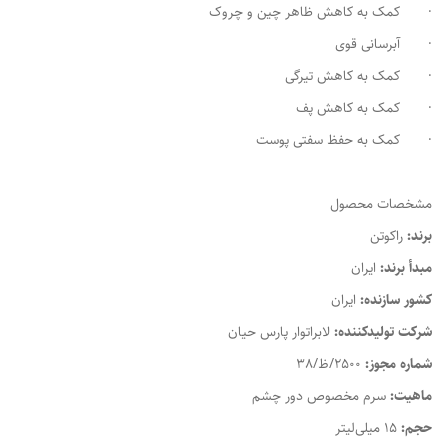
· کمک به کاهش ظاهر چین و چروک
· آبرسانی قوی
· کمک به کاهش تیرگی
· کمک به کاهش پف
· کمک به حفظ سفتی پوست
مشخصات محصول
برند:
راکوتن
مبدأ برند:
ایران
کشور سازنده:
ایران
شرکت تولیدکننده:
لابراتوار پارس حیان
شماره مجوز:
2500/ظ/38
ماهیت:
سرم مخصوص دور چشم
حجم:
15 میلی‌لیتر