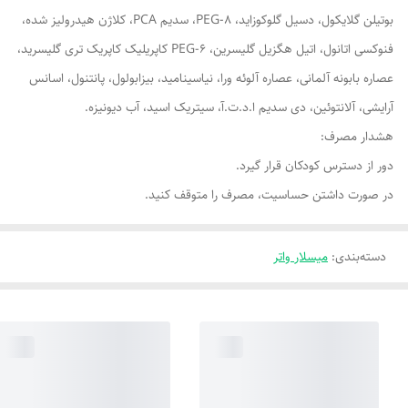
بوتیلن گلایکول، دسیل گلوکوزاید، PEG-8، سدیم PCA، کلاژن هیدرولیز شده،
فنوکسی اتانول، اتیل هگزیل گلیسرین، PEG-6 کاپریلیک کاپریک تری گلیسرید،
عصاره بابونه آلمانی، عصاره آلوئه ورا، نیاسینامید، بیزابولول، پانتنول، اسانس
آرایشی، آلانتوئین، دی سدیم ا.د.ت.آ، سیتریک اسید، آب دیونیزه.
هشدار مصرف:
دور از دسترس کودکان قرار گیرد.
در صورت داشتن حساسیت، مصرف را متوقف کنید.
دسته‌بندی
:
میسلار واتر