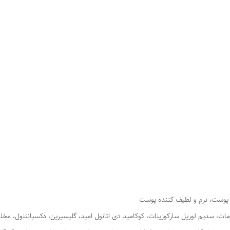
 پوست، نرم و لطیف کننده پوست
امات، سدیم لوریل سارکوزینات، کوکامید دی اتانول امید، گلیسیرین، دکسپانتنول، م