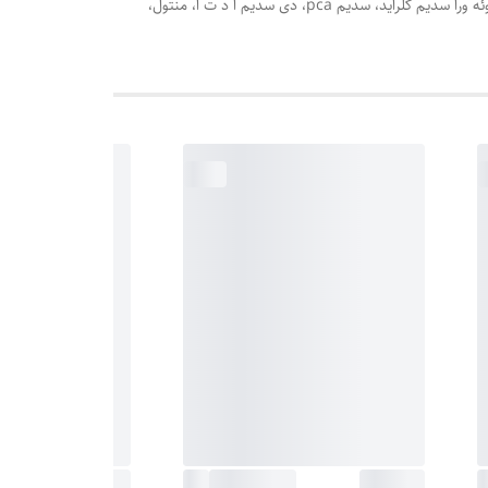
آرگان، پی ای جی 7 گلیسریل کوکوات، توکوفریل استات، اسانس مجاز آرایشی و بهداشتی، کوکامیدوپروپیل هیدروکسی سولتین اوره، عصاره برگ آلوئه ورا سدیم کلراید، سدیم pca، دی سدیم ا د ت ا، منتول،