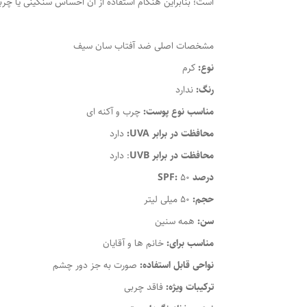
است؛ بنابراین هنگام استفاده از آن احساس سنگینی یا چ
مشخصات اصلی ضد آفتاب سان سیف
نوع:
کرم
رنگ:
ندارد
مناسب نوع پوست:
چرب و آکنه ای
محافظت در برابر UVA:
دارد
محافظت در برابر UVB
: دارد
درصد SPF:
50
حجم:
50 میلی لیتر
سن:
همه سنین
مناسب برای:
خانم ها و آقایان
نواحی قابل استفاده:
صورت به جز دور چشم
ترکیبات ویژه:
فاقد چربی