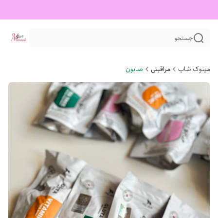
جستجو
مینوک شاپ
مراقبتی
صابون