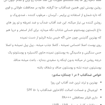
فقط کافیه روز ها بعد شستشو صورتت این ضد آفتاب رو بزنی و تمام !چون کل
روتین پوستی توی همین ضدآفتاب جا گرفته. علاوه بر محافظت طولانی و قوی
که داره شمارو از استفاده ی پرایمر ، آبرسان ، مرطوب کننده ، ضدچروک و
روشن کننده بی نیاز میکنه. این ضد آفتاب ضدآب و ضد تعریقه و تو ر‌وز های
داغ تابستون پوستتونو حسابی شاداب نگه میداره. برای کنار استخر و دریا هم
که بهترین گذینس چون حتی اگه خیس بشه اثرشو از دست نمیده
روی پوست اصلا احساس نمیشه ، کاملا جذب میشه ، پیل پیل نمیشه و اصلا
حس سنگینی و ماسیدگی به پوستتون نمیده.حاوی کانسیلره و پوستتونو یک
درجه روشن تر میکنه بدون اینکه رد سفیدی بندازه ، باعث میشه منافذ
پوستیتون دیده نشه و پوستتون صاف و شفاف باشه
خواص ضدآفتاب 6 در 1 چندکاره سادور:
بهترین و ترند ترین ضد آفتاب این روزا
اورجینال و ضمانت اصالت کالاحاوی ضدآفتاب با SPF 50
داری فیلتر محافظتی +++PA