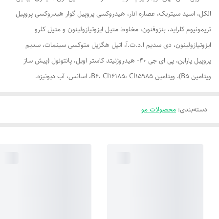
الکل، اسید سیتریک، عصاره انار، هیدروکسی پروپیل گوار هیدروکسی پروپیل
تریمونیوم کلراید، بنزوفنون، مخلوط متیل ایزوتیازولینون و متیل کلرو
ایزوتیازولینون، دی سدیم ا.د.ت.آ، اتیل هگزیل متوکسی سینمات، سدیم
پروپیل پارابن، پی ای جی ۴۰- هیدروژنیتد کاستر اویل، پانتونول (پیش ساز
ویتامین B۵)، ویتامین B۶، CI۱۶۱۸۵، CI۱۵۹۸۵، اسانس، آب دیونیزه.
دسته‌بندی
:
محصولات مو