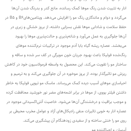
انار به تثبیت شدن رنگ موها کمک رسانده، مانع کدر و بدرنگ‌ شدن آن‌ها
می‌گردد و دوام و ماندگاری رنگ مو را افزایش می‌دهد. ویتامین‌هایB6 و B5 در
حفظ سلامت و شادابی موها نقش بسزایی داشته، از بروز خشکی و زبری در
آن‌ها جلوگیری به عمل می‌آورد و شانه‌پذیری و حالت‌پذیری موها را بهبود
می‌بخشد. عصاره ریشه گیاه بابا آدم موجود در ترکیبات نرم‌کننده موهای
رنگ‌شده فولیکا باعث بهبود جریان خون‌ مویرگی در کف سر شده و ساقه و
ساختار مو را تقویت می‌کند. این محصول به واسطه فرمولاسیون خود در کاهش
ریزش مو تاثیرگذار بوده، از بروز موخوره در آن جلوگیری می‌کند و به ترمیم و
احیاسازی موهای آسیب دیده کمک می‌رساند. ماسک مو تیوپی فولیکا به خاطر
داشتن فیلتر یووی، از موها در برابر اشعه‌های مضر نور خورشید محافظت کرده
و موجب براقیت و درخشندگی آن‌ها می‌شود. خاصیت آنتی‌اکسیدانی موجود در
عصاره انار به خوبی تاثیرات منفی رادیکال‌های آزاد و عوامل مخرب محیطی بر
روی مو را خنثی ساخته و از سفیدی زودهنگام آن پیشگیری می‌کند.
آبرسان و احیاکننده مو