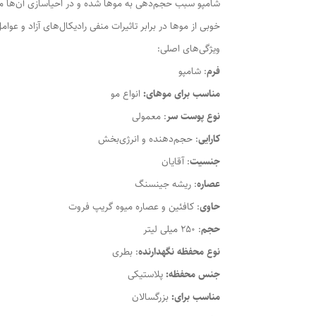
شامپو سبب حجم‌دهی به موها شده و در احیاسازی آن‌ها مث
خوبی از موها در برابر تاثیرات منفی رادیکال‌های آزاد و 
ویژگی‌های اصلی:
فرم
: شامپو
مناسب برای موهای:
انواع مو
نوع پوست سر
: معمولی
کارایی
: حجم‌دهنده و انرژی‌بخش
جنسیت
: آقایان
عصاره
: ریشه جینسنگ
حاوی
: کافئین و عصاره میوه گریپ فروت
حجم
: 250 میلی لیتر
نوع محفظه نگهدارنده
: بطری
جنس محفظه:
پلاستیکی
مناسب برای:
بزرگسالان