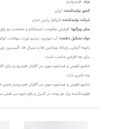
برند
: هیدرودرم
کشور تولید‎کننده
: ایران
شرکت تولید‎کننده
لابراتوار پارس حیان
سایر ویژگیها
: افزایش مقاومت، استحکام و ضخامت مو رف
مواد تشکیل دهنده
: آب دیونیزه، سدیم لورت سولفات، کوکوآم
بابونه آلمانی، رازیانه، ویتامین ها و مینرال ها، گلیسرین، پلی کواترنیوم 10، سدیم کلراید، اسانس مجاز و 
برای چه افرادی مناسب است:
شامپو تقویتی و ضدشوره موی سر آقایان هیدرودرم برای آقایا
چه تاثیری دارد:
شامپو تقویتی و ضدشوره موی سر آقایان هیدرودرم ضمن ش
تقویت‌کننده پیاز مو بوده، در کنترل و رفع شوره سر نقش بس