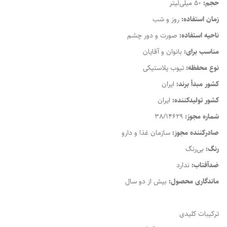
حجم:
50 میلی‌لیتر
زمان استفاده:
روز و شب
ناحیه استفاده:
صورت و دور چشم
مناسب برای:
بانوان و آقایان
نوع محفظه:
تیوب پلاستیکی
کشور مبدأ برند:
ایران
کشور تولیدکننده:
ایران
شماره مجوز:
38/14629
صادرکننده مجوز:
سازمان غذا و دارو
رنگ:
بی‌رنگ
ضدآفتاب:
ندارد
ماندگاری محصول:
بیش از دو سال
ترکیبات کلیدی