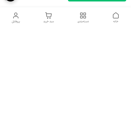
خانه
دسته‌بندی
سبد خرید
پروفایل
دسترسی سریع
تماس با ما
شکایات
درباره ما
قوانین و مقررات
سیاست حریم خصوصی
شماره تماس
09135342669