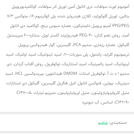
آمونیوم لورت سولفات، تری اتانول آمین لوریل اتر سولفات، کوکامیدوپروپیل
بتائین، لوریل گلوکوزاید، کلاژن هیدرولیز شده، پلی کوآترنیوم-16، متوکسی 7/3
PPG/PEG آمینو پروپیل دایمتیکون، عصاره سبوس برنج، کوکامید دی اتانول
آمید، روغن تخم کتان، PEG-40 هیدروژنیتد کاستر اویل، ستئاره-60 میریستیل
گلیکول، عصاره رزماری، سدیم PCA، گلیسرین، گوار هیدروکسی پروپیل
تریمونیوم کلراید، پانتنول، پلی سوربات-20، اسید لینولنیک، اسید اولئیک، اسید
لینولئیک، اسید پالمیتیک، اسید استئاریک، توکوفرول، روغن آفتاب گردان، دی
سدیم ا د ت آ، توکوفریل استات، DMDM هیدانتوین، پیریدوکسین HCL، اسید
سیتریک، بیوتین، فنوکسی اتانول، اتیل هگزیل گلیسرین، گلیکول دی استئارات،
متیل کلروایزوتیازولینون، متیل ایزوتیازولینون، منیزیم تیترات CI47005،
CI42090، اسانس، آب دیونیزه
دسته‌بندی
:
شامپو