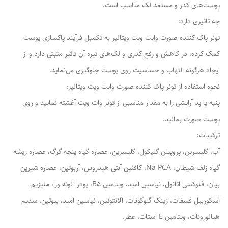
پوست‌های کدر و مستعد لک مناسب است.
چه تاثیری دارد:
تونر پاک کننده صورت وایت ویت ویتالیر به تکمبل فرآیند پاکسازی پوست
کمک کرده، در کاهش و رفع کدری و لک‌های تیره آن تاثیر مثبتی دارد و از
ایجاد هرگونه التهاب و حساسیت روی پوست جلوگیری می‌نماید.
نحوه استفاده از تونر پاک کننده صورت وایت ویت ویتالیر:
پنبه یا پد آرایشی را به مقدار مناسبی از تونر وات ویت آغشته نمایید و روی
پوست صورت بمالید.
ترکیبات:
آب، گلیسرین، پروپیلن گلیکول، گلیسرین، عصاره گیاه پنجه گرگ، عصاره ریشه
گیاه زلف شیطان، Na PCA، کافئین آنتی هیدروس، آربوتین، عصاره شیرین
بیان، فنوکسی اتانول، نیاسین آمید، ویتامین B5، پودر آلوئه ورا، منیزیم
آسکوربیل فسفات، زینک گلوکونات، آلانتوئین، نیاسین آمید، بیوتین، سدیم
هیالورونات، ویتامین E استات، عطر.