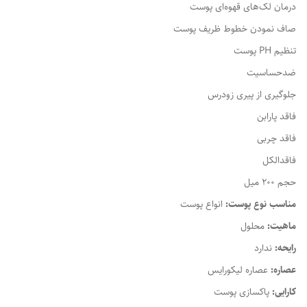
درمان لک‌های قهوه‌ای پوست
صاف نمودن خطوط ظریف پوست
تنظیم PH پوست
ضدحساسیت
جلوگیری از پیری زودرس
فاقد پارابن
فاقد چربی
فاقدالکل
حجم 200 میل
مناسب نوع پوست:
انواع پوست
ماهیت:
محلول
رایحه:
ندارد
عصاره:
عصاره لیکورایس
کارایی:
پاکسازی پوست