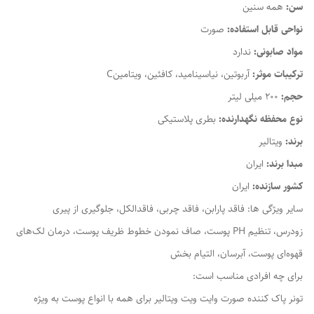
سن:
همه سنین
نواحی قابل استفاده:
صورت
مواد صابونی:
ندارد
ترکیبات موثر:
آربوتین، نیاسینامید، کافئین، ویتامینC
حجم:
200 میلی لیتر
نوع محفظه نگهدارنده:
بطری پلاستیکی
برند:
ویتالیر
مبدا برند:
ایران
کشور سازنده:
ایران
سایر ویژگی ها: فاقد پارابن، فاقد چربی، فاقدالکل، جلوگیری از پیری
زودرس، تنظیم PH پوست، صاف نمودن خطوط ظریف پوست، درمان لک‌های
قهوه‌ای پوست، آبرسان، التیام بخش
برای چه افرادی مناسب است:
تونر پاک کننده صورت وایت ویت ویتالیر برای همه با انواع پوست به ویژه