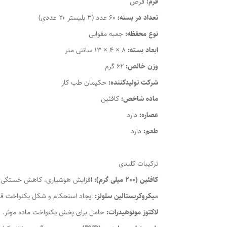
فرم:
قرص
تعداد در بسته:
60 عدد (3 بلیستر 20 عددی)
نوع محفظه:
جعبه مقوایی
ابعاد بسته:
8 × 4 × 13 سانتی متر
وزن خالص:
62 گرم
شرکت تولیدکننده:
حکیمان طب کار
ماده شاخص:
کافئین
عصاره:
دارد
طعم:
دارد
ترکیبات کلیدی
کافئین (200 میلی گرم):
افزایش هوشیاری، کاهش خستگی و ی
م
یکروکریستالین سلولز:
ایجاد استحکام و شکل یکنواخت ق
لاکتوز مونوهیدرات:
حامل برای پخش یکنواخت ماده موثر.