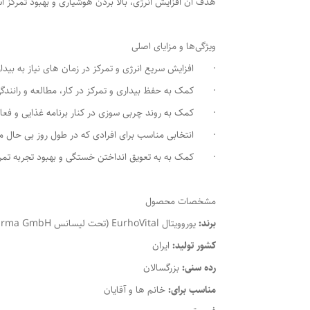
هدف آن افزایش انرژی، بالا بردن هوشیاری و بهبود تمرکز 
ویژگی‌ها و مزایای اصلی
· افزایش سریع انرژی و تمرکز در زمان های نیاز به بیدار
· کمک به حفظ بیداری و تمرکز در کار، مطالعه و رانندگی
· کمک به روند چربی سوزی در کنار برنامه غذایی و فعال
· انتخابی مناسب برای افرادی که در طول روز بی حال م
· کمک به به تعویق انداختن خستگی و بهبود تجربه تمر
مشخصات محصول
برند:
یوروویتال EurhoVital (تحت لیسانس Euro OTC Pharma GmbH آلمان)
کشور تولید:
ایران
رده سنی:
بزرگسالان
مناسب برای:
خانم ها و آقایان