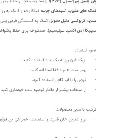
پلی وینیل پیرولیدون (PVP):
بهبود چسبندگی و حفظ یکپا
نمک های منیزیم اسیدهای چرب:
ضدکلوخه و کمک به روان 
سدیم کربوکسی متیل سلولز:
کمک به گسستگی قرص پس از
سیلیکا (دی اکسید سیلیسیم):
ضدکلوخه برای حفظ یکنواخت
نحوه استفاده
· بزرگسالان روزانه یک عدد استفاده کنید.
· بهتر است همراه غذا استفاده کنید.
· قرص را با آب کافی استفاده کنید.
· از استفاده بیشتر از مقدار توصیه شده خودداری کنید.
ترکیب با سایر محصولات
· برای تمرین های قدرت و استقامت، همراهی این فرآورده ب