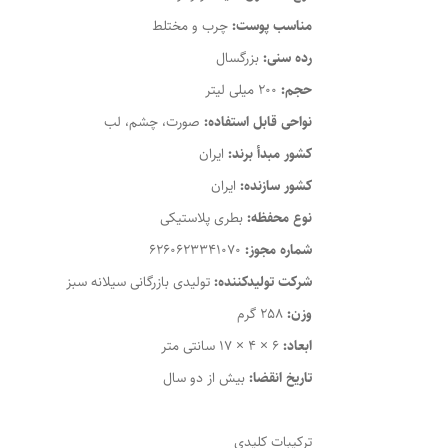
مناسب پوست:
چرب و مختلط
رده سنی:
بزرگسال
حجم:
200 میلی لیتر
نواحی قابل استفاده:
صورت، چشم، لب
کشور مبدأ برند:
ایران
کشور سازنده:
ایران
نوع محفظه:
بطری پلاستیکی
شماره مجوز:
6260623341070
شرکت تولیدکننده:
تولیدی بازرگانی سیلانه سبز
وزن:
258 گرم
ابعاد:
6 × 4 × 17 سانتی متر
تاریخ انقضا:
بیش از دو سال
ترکیبات کلیدی