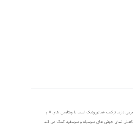
میسلار واتر دافی مدل Oil Control یک محلول پاک کننده روزانه برای پوست چرب و مختلط است که آرایش و آلودگی را به نرمی از سطح پوست برمی دارد. ترکیب هیالورونیک اسید با ویتامین های A و