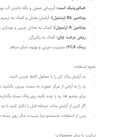
·
هیالورونیک اسید:
آبرسانی عمقی و نگه داشتن آب پ
·
ویتامین B5 (پنتنول):
آرامش بخش و کمک به ترمیم
·
ویتامین A (رتینول):
کمک به تعادل چربی و نوسازی 
·
روغن درخت چای:
کمک به پاکیزگی
·
زینک PCA:
مدیریت چربی و بهبود نمای منافذ
نحوه استفاده
· پد آرایش پاک کن را با محلول کاملا خیس کنید.
· پد را به آرامی از مرکز صورت به سمت بیرون بکشید تا
· برای چشم ها، پد را چند ثانیه روی پلک بسته بگذارید 
· اگر اثری از آرایش ماند، مرحله قبل را تکرار کنید تا پد 
· پس از استفاده، شستشو نیاز نیست؛ مگر روی بسته بن
ترکیب با سایر محصولات