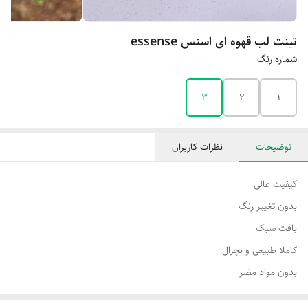
تینت لب قهوه ای اسنس essense
شماره رنگ
3
2
1
توضیحات
نظرات کاربران
کیفیت عالی
بدون تغییر رنگ
بافت سبک
کاملا طبیعی و نچرال
بدون مواد مضر