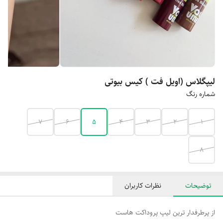
لیپگلاس (اویل فت ) کیس بیوتی
شماره رنگ
7
6
5
4
3
2
1
8
توضیحات
نظرات کاربران
از پرطرفدار ترین لیپ پروداکت هاست