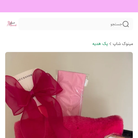
جستجو
مینوک شاپ
پک هدیه