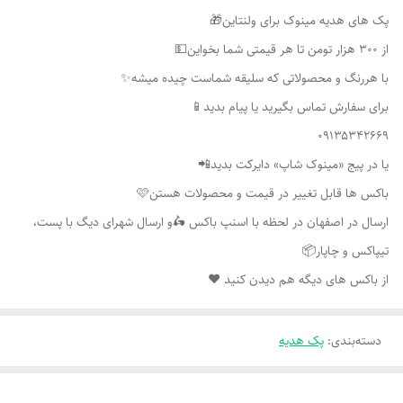
پک های هدیه مینوک برای ولنتاین🎁
از ۳۰۰ هزار تومن تا هر قیمتی شما بخواین💵
با هررنگ و محصولاتی که سلیقه شماست چیده میشه✨
برای سفارش تماس بگیرید یا پیام بدید📱
۰۹۱۳۵۳۴۲۶۶۹
یا در پیج «مینوک شاپ» دایرکت بدید📲
باکس ها قابل تغییر در قیمت و محصولات هستن🩷
ارسال در اصفهان در لحظه با اسنپ باکس 🛵و ارسال شهرای دیگ با پست،
تیپاکس و چاپار📦
از باکس های دیگه هم دیدن کنید ❤️
دسته‌بندی
:
پک هدیه