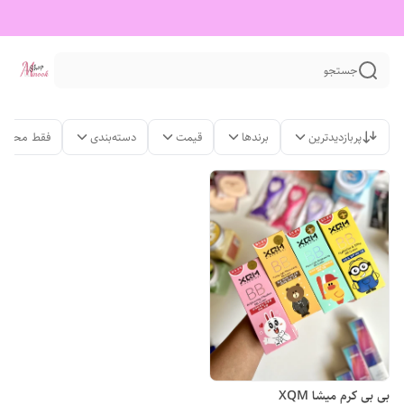
جستجو
پربازدیدترین
برندها
قیمت
دسته‌بندی
فقط محصول
بی بی کرم میشا XQM